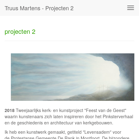
Truus Martens - Projecten 2
Tog
navi
projecten 2
2018
Tweejaarlijks kerk- en kunstproject "Feest van de Geest"
waarin kunstenaars zich laten inspireren door het Pinksterverhaal
en de geschiedenis en architectuur van kerkgebouwen.
Ik heb een kunstwerk gemaakt, getiteld "Levensadem" voor
de Protestanse Gemeente De Rank in Montfoort. De bijzondere